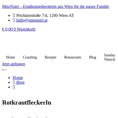
MissNutri – Ernährungsberaterin aus Wien für die ganze Familie
Pöchlarnstraße 7/4, 1200 Wien-AT
hallo@missnutri.at
€
0,00
0
Warenkorb
Sunday
Home
Coaching
Rezepte
Restaurants
Blog
Natural
Jetzt anfragen
Home
Blog
Rotkrautfleckerln