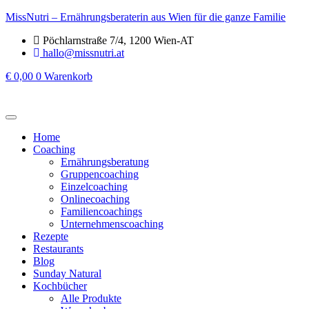
MissNutri – Ernährungsberaterin aus Wien für die ganze Familie
Pöchlarnstraße 7/4, 1200 Wien-AT
hallo@missnutri.at
€
0,00
0
Warenkorb
Home
Coaching
Ernährungsberatung
Gruppencoaching
Einzelcoaching
Onlinecoaching
Familiencoachings
Unternehmenscoaching
Rezepte
Restaurants
Blog
Sunday Natural
Kochbücher
Alle Produkte