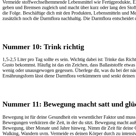
Vermeide stoffwechselhemmende Lebensmittel wie Fertigprodukte, Em
geben und Bremsen zugleich und macht über kurz oder lang den Sto
die Folge. Beschäftige dich mit den Produkten, Lebensmitteln und Me
zusätzlich noch die Darmflora nachhaltig. Die Darmflora entscheidet 
Nummer 10: Trink richtig
1,5-2,5 Liter pro Tag sollte es sein. Wichtig dabei ist: Trinke das 
Gusto bekommst. Häufig ist das ein Zeichen, dass Ballaststoffe etwa
wenig oder unausgewogen gegessen. Überlege dir, was du bei der nä
Ernährungsform lässt diene Darmflora verkümmern und senkt deinen
Nummer 11: Bewegung macht satt und glü
Bewegung ist für deine Gesundheit ein wesentlicher Faktor und muss 
Bewegungen verkürzen die Zeit, in der du sitzt. Bewegung macht auße
Bewegung, über Monate und Jahre hinweg. Nimm dir Zeit für deine Ge
Walking, Wandern uvm. Vermeide es deinen Körper durch zu intensive