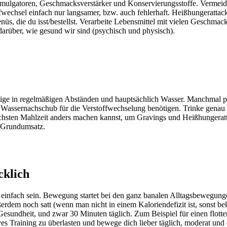
ulgatoren, Geschmacksverstärker und Konservierungsstoffe. Vermeide 
ffwechsel einfach nur langsamer, bzw. auch fehlerhaft. Heißhungera
nüs, die du isst/bestellst. Verarbeite Lebensmittel mit vielen Geschma
darüber, wie gesund wir sind (psychisch und physisch).
Richtige in regelmäßigen Abständen und hauptsächlich Wasser. Manchmal
s Wassernachschub für die Verstoffwechselung benötigen. Trinke genau d
chsten Mahlzeit anders machen kannst, um Gravings und Heißhungeratta
 Grundumsatz.
cklich
einfach sein. Bewegung startet bei den ganz banalen Alltagsbewegunge
rdem noch satt (wenn man nicht in einem Kaloriendefizit ist, sonst b
sundheit, und zwar 30 Minuten täglich. Zum Beispiel für einen flotten
s Training zu überlasten und bewege dich lieber täglich, moderat und 