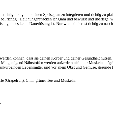
sie richtig und gut in deinen Speiseplan zu integrieren und richtig zu 
bei richtig. Heißhungerattacken langsam und bewusst und überlege, wa
 Lösung, da es keine Dauerlösung ist. Nur wenn du lernst richtig zu na
t werden können, dass sie deinen Körper und deiner Gesundheit nutzen
. Mit genügend Nährstoffen werden außerdem nicht nur Muskeln aufgeba
ankurbelnden Lebensmittel sind vor allem Obst und Gemüse, gesunde F
ffe (Grapefruit), Chili, grüner Tee und Muskeln.
r