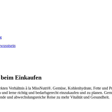
ng
ewusstsein
e beim Einkaufen
rfekten Verhältnis à la MissNutri®. Gemüse, Kohlenhydrate, Fette und Pr
n und lerne richtig und bedarfsgerecht einzukaufen und zu planen. Ger
nende und abwechslungsreiche Reise zu mehr Vitalität und Gesundheit.