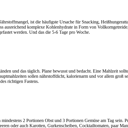
Nährstoffmangel, ist die häufigste Ursache für Snacking, Heißhungerat
 Iss ausreichend komplexe Kohlenhydrate in Form von Vollkorngetrei
gefastet werden. Und das die 5-6 Tage pro Woche.
nden und das täglich. Plane bewusst und bedacht. Eine Mahlzeit sollte
uptmahlzeiten sollen nährstoffdicht, kalorienarm und vor allem groß sei
des richtigen Fastens.
lten mindestens 2 Portionen Obst und 3 Portionen Gemüse am Tag sein
eeren oder auch Karotten, Gurkenscheiben, Cocktailtomaten, paar Man