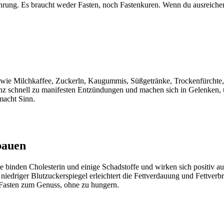
ung. Es braucht weder Fasten, noch Fastenkuren. Wenn du ausreichend
ie Milchkaffee, Zuckerln, Kaugummis, Süßgetränke, Trockenfürchte, Nü
nz schnell zu manifesten Entzündungen und machen sich in Gelenken, 
 macht Sinn.
bauen
 binden Cholesterin und einige Schadstoffe und wirken sich positiv au
niedriger Blutzuckerspiegel erleichtert die Fettverdauung und Fettver
 Fasten zum Genuss, ohne zu hungern.