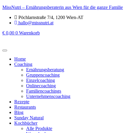
MissNutri – Ernährungsberaterin aus Wien für die ganze Familie
Pöchlarnstraße 7/4, 1200 Wien-AT
hallo@missnutri.at
€
0,00
0
Warenkorb
Home
Coaching
Ernährungsberatung
Gruppencoaching
Einzelcoaching
Onlinecoaching
Familiencoachings
Unternehmenscoaching
Rezepte
Restaurants
Blog
Sunday Natural
Kochbücher
Alle Produkte