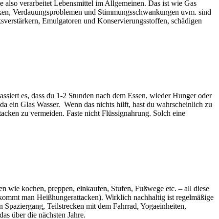
also verarbeitet Lebensmittel im Allgemeinen. Das ist wie Gas
ttacken, Verdauungsproblemen und Stimmungsschwankungen uvm. sind
cksverstärkern, Emulgatoren und Konservierungsstoffen, schädigen
 passiert es, dass du 1-2 Stunden nach dem Essen, wieder Hunger oder
a ein Glas Wasser. Wenn das nichts hilft, hast du wahrscheinlich zu
cken zu vermeiden. Faste nicht Flüssignahrung. Solch eine
n wie kochen, preppen, einkaufen, Stufen, Fußwege etc. – all diese
ekommt man Heißhungerattacken). Wirklich nachhaltig ist regelmäßige
 Spaziergang, Teilstrecken mit dem Fahrrad, Yogaeinheiten,
das über die nächsten Jahre.